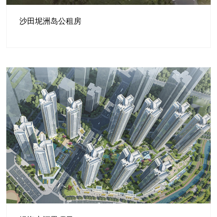
沙田坭洲岛公租房