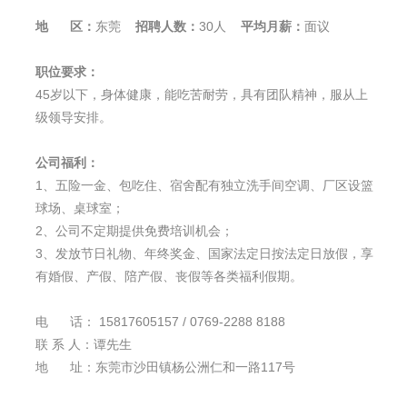
地 区：
东莞
招聘人数：
30人
平均月薪：
面议
职位要求：
45岁以下，身体健康，能吃苦耐劳，具有团队精神，服从上
级领导安排。
公司福利：
1、五险一金、包吃住、宿舍配有独立洗手间空调、厂区设篮
球场、桌球室；
2、公司不定期提供免费培训机会；
3、发放节日礼物、年终奖金、国家法定日按法定日放假，享
有婚假、产假、陪产假、丧假等各类福利假期。
电 话： 15817605157 / 0769-2288 8188
联 系 人：谭先生
地 址：东莞市沙田镇杨公洲仁和一路117号