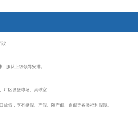
面议
神，服从上级领导安排。
调、厂区设篮球场、桌球室；
定日放假，享有婚假、产假、陪产假、丧假等各类福利假期。