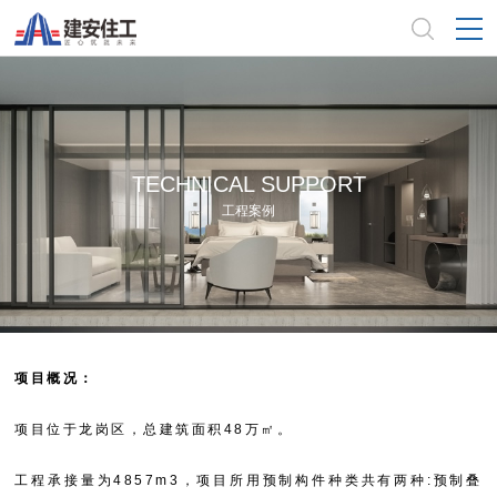
TECHNICAL SUPPORT
工程案例
项目概况：
项
目
位
于
龙
岗
区
，
总
建
筑
面
积
4
8
万
㎡
。
工
程
承
接
量
为
4
8
5
7
m
3
，
项
目
所
用
预
制
构
件
种
类
共
有
两
种
:
预
制
叠