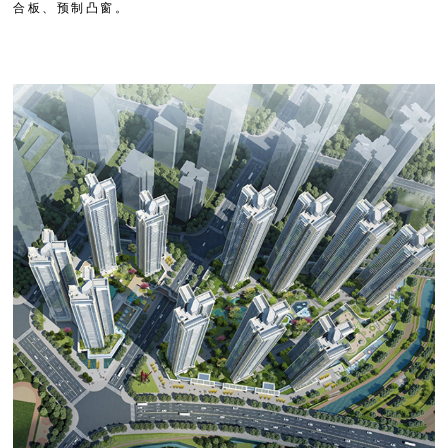
合
板
、
预
制
凸
窗
。